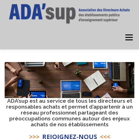
Aller
au
contenu
Menu
ACCUEIL
L’ASSOCIATION
DEVENIR ADHÉRENT
OFFRES D’EMPLOI
ESPACE ADHÉRENTS
ADA’sup est au service de tous les directeurs et
responsables achats et permet d’appartenir à un
ANNUAIRE DES MEMBRES
réseau professionnel partageant des
préoccupations communes autour des enjeux
achats de nos établissements
>>>
REJOIGNEZ-NOUS
<<<