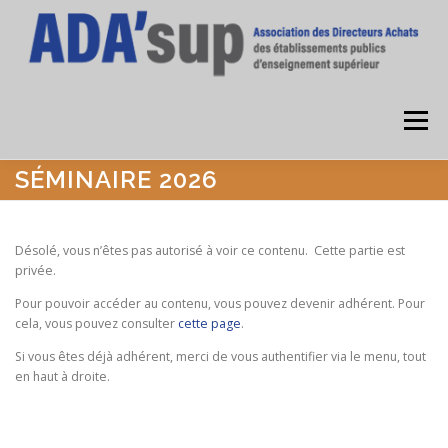
Aller
au
contenu
Menu
SÉMINAIRE 2026
ACCUEIL
L’ASSOCIATION
DEVENIR ADHÉRENT
Désolé, vous n’êtes pas autorisé à voir ce contenu. Cette partie est
privée.
OFFRES D’EMPLOI
ESPACE ADHÉRENTS
Pour pouvoir accéder au contenu, vous pouvez devenir adhérent. Pour
cela, vous pouvez consulter
cette page
.
ANNUAIRE DES MEMBRES
Si vous êtes déjà adhérent, merci de vous authentifier via le menu, tout
en haut à droite.