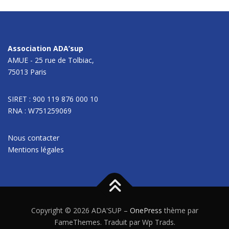
Association ADA’sup
AMUE - 25 rue de Tolbiac,
75013 Paris
SIRET : 900 119 876 000 10
RNA : W751259069
Nous contacter
Mentions légales
Copyright © 2026 ADA'SUP
–
OnePress
thème par
FameThemes. Traduit par Wp Trads.