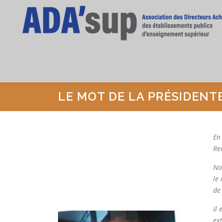
Aller
au
contenu
LE MOT DE LA PRÉSIDENT
En
Re
No
le
de
Il
ex