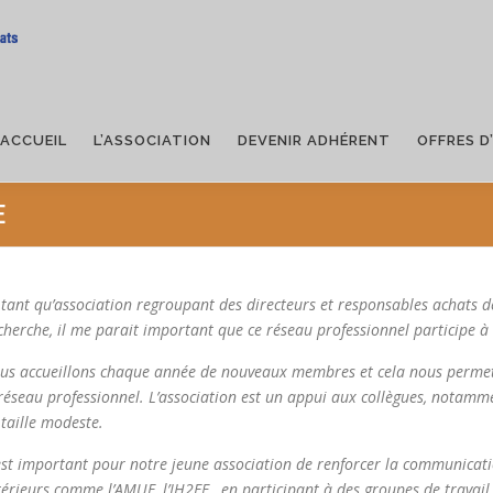
ACCUEIL
L’ASSOCIATION
DEVENIR ADHÉRENT
OFFRES D
E
 tant qu’association regroupant des
directeurs et responsables achats d
cherche, il me parait important que ce réseau professionnel participe à l
us accueillons chaque année de nouveaux membres et cela nous permet d
 réseau professionnel. L’association est un appui aux collègues, notamm
 taille modeste.
est important pour notre jeune association de renforcer la communicati
térieurs comme l’AMUE, l’IH2EF…en participant à des groupes de travail