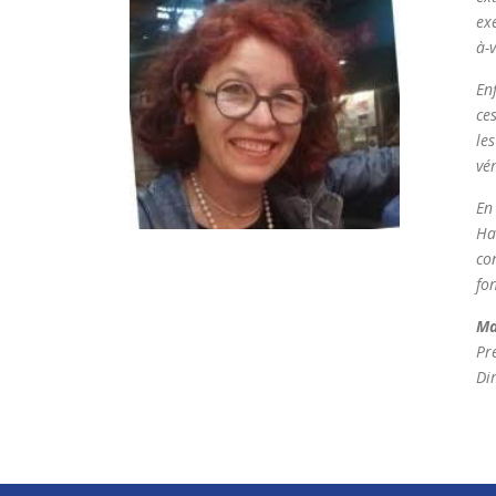
ex
à-
En
ce
le
vé
En
Ha
co
fo
Ma
Pr
Di