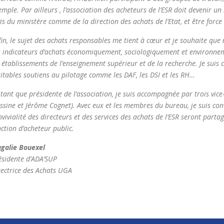
emple. Par ailleurs , l’association des acheteurs de l’ESR doit devenir un 
vis du ministère comme de la direction des achats de l’Etat, et être force
fin, le sujet des achats responsables me tient à cœur et je souhaite que
s indicateurs d’achats économiquement, sociologiquement et environne
s établissements de l’enseignement supérieur et de la recherche. Je suis 
ritables soutiens au pilotage comme les DAF, les DSI et les RH…
 tant que présidente de l’association, je suis accompagnée par trois vice
ssine et Jérôme Cognet). Avec eux et les membres du bureau, je suis co
nvivialité des directeurs et des services des achats de l’ESR seront par
nction d’acheteur public.
galie Bouexel
ésidente d’ADA’SUP
rectrice des Achats UGA